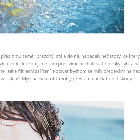
tiž přes zimu téměř prázdný, stále do něj napadaly nečistoty, se který
bylou vodu, kterou jsme tam přes zimu nechali, vzít do ruky kýbl a h
li také filtrační zařízení. Podívat bychom se měli především na had
ve sklepě. Myši na nich totiž mohly přes zimu udělat dost škody.