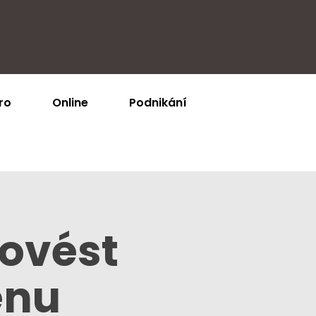
ro
Online
Podnikání
ovést
énu