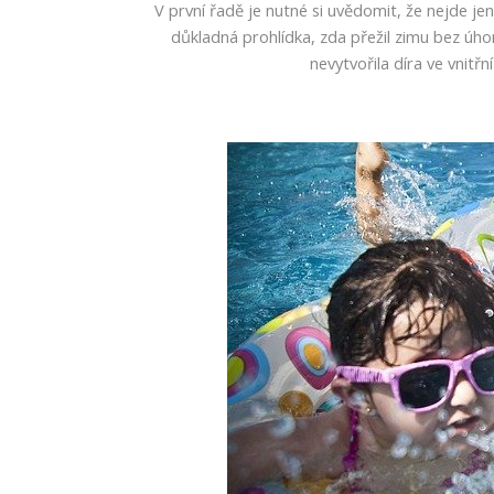
V první řadě je nutné si uvědomit, že nejde jen
důkladná prohlídka, zda přežil zimu bez ú
nevytvořila díra ve vnitř