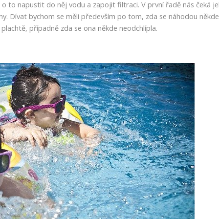
 o to napustit do něj vodu a zapojit filtraci. V první řadě nás čeká j
hony. Dívat bychom se měli především po tom, zda se náhodou někd
ní plachtě, případně zda se ona někde neodchlípla.