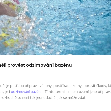
ěli provést odzimování bazénu
ě. Je potřeba připravit záhony, postříkat stromy, opravit škody, k
jí, je i
odzimování bazénu
. Tímto termínem se rozumí jeho příprav
 rozhodně to není tak jednoduché, jak se může zdát.