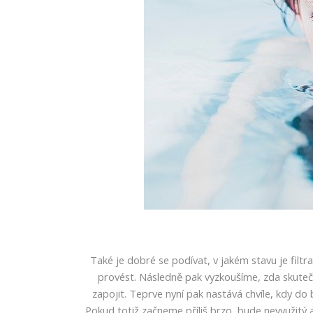
Také je dobré se podívat, v jakém stavu je filt
provést. Následně pak vyzkoušíme, zda skuteč
zapojit.
Teprve nyní pak nastává chvíle, kdy d
Pokud totiž začneme příliš brzo, bude nevyužitý