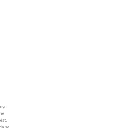
nyní
eme
ést.
da se