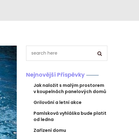
Nejnovější Příspěvky
Jak naložit s malým prostorem
v koupelnách panelových domů
Grilování a letní akce
Pamlsková vyhláška bude platit
od ledna
Zařízení domu