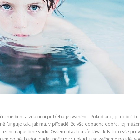
rační médium a zda není potřeba jej vyměnit. Pokud ano, je dobré to 
ně funguje tak, jak má. V případě, že vše dopadne dobře, jej můž
o bazénu napustíme vodu. Ovšem otázkou zůstává, kdy toto vše prov
 a jen do něj budou padat nečistoty. Pokud zase začneme pozdě, vo