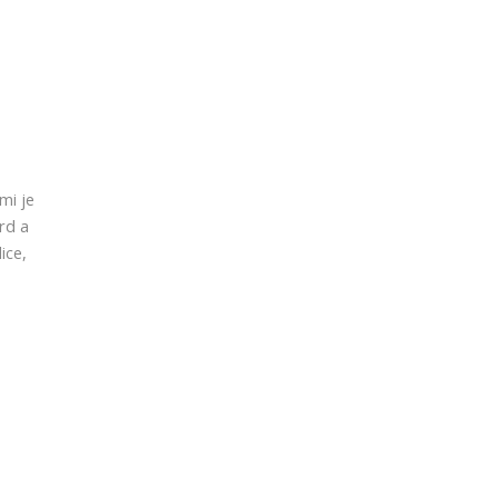
mi je
ard a
ice,