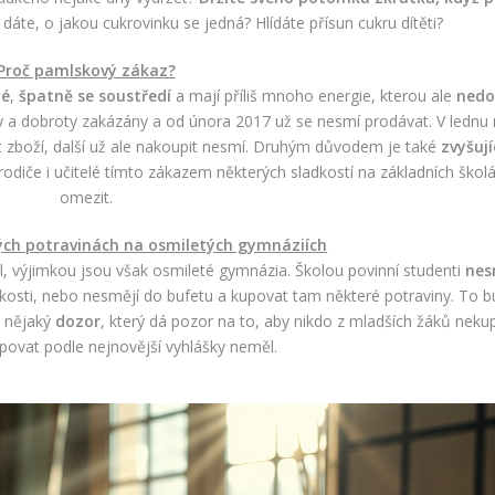
dáte, o jakou cukrovinku se jedná? Hlídáte přísun cukru dítěti?
Proč pamlskový zákaz?
né
,
špatně se soustředí
a mají příliš mnoho energie, kterou ale
nedo
y a dobroty zakázány a od února 2017 už se nesmí prodávat. V lednu 
t zboží, další už ale nakoupit nesmí. Druhým důvodem je také
zvyšují
 rodiče i učitelé tímto zákazem některých sladkostí na základních škol
omezit.
ých potravinách na osmiletých gymnáziích
l, výjimkou jsou však osmileté gymnázia. Školou povinní studenti
nes
kosti, nebo nesmějí do bufetu a kupovat tam některé potraviny. To 
y nějaký
dozor
, který dá pozor na to, aby nikdo z mladších žáků neku
kupovat podle nejnovější vyhlášky neměl.