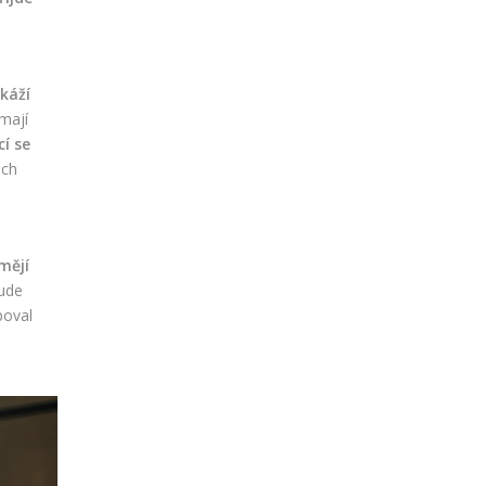
káží
mají
cí se
ách
mějí
bude
poval