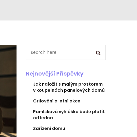
Nejnovější Příspěvky
Jak naložit s malým prostorem
v koupelnách panelových domů
Grilování a letní akce
Pamlsková vyhláška bude platit
od ledna
Zařízení domu