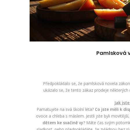
Pamlsková v
Předpokládalo se, že pamlsková novela zákona b
ukázalo se, že tento zákaz prodeje některých 
Jak jst
Pamatujete na svá školní léta?
Co jste měli k dis
ovoce a chleba s máslem. Jestli jste byli movitějš
dětem ke svačině vy
? Máte čas svým potomků
sladkost, nebo předpokládáte, že zvládnou bez s