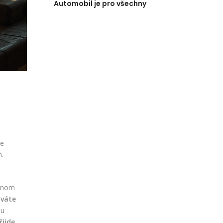
Automobil je pro všechny
le
h.
jenom
áváte
ou
řijde