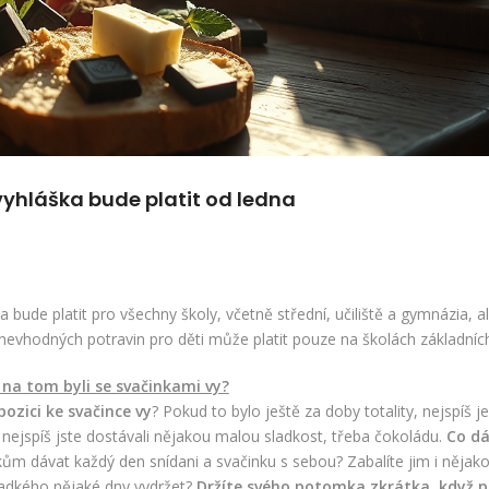
yhláška bude platit od ledna
ude platit pro všechny školy, včetně střední, učiliště a gymnázia, a
nevhodných potravin pro děti může platit pouze na školách základníc
e na tom byli se svačinkami vy?
pozici ke svačince vy
? Pokud to bylo ještě za doby totality, nejspíš 
í, nejspíš jste dostávali nějakou malou sladkost, třeba čokoládu.
Co d
m dávat každý den snídani a svačinku s sebou? Zabalíte jim i nějak
ladkého nějaké dny vydržet?
Držíte svého potomka zkrátka, když p