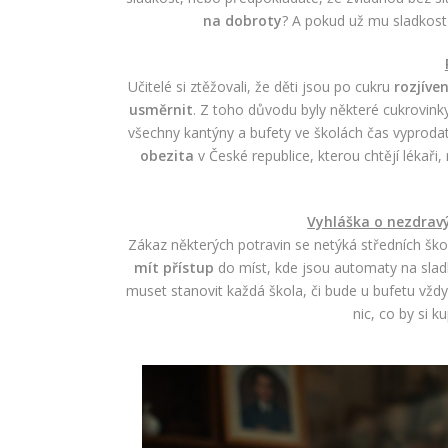
na dobroty
? A pokud už mu sladkost 
Učitelé si ztěžovali, že děti jsou po cukru
rozjíve
usměrnit
. Z toho důvodu byly některé cukrovink
všechny kantýny a bufety ve školách čas vyproda
obezita
v České republice, kterou chtějí lékaři,
Vyhláška o nezdrav
Zákaz některých potravin se netýká středních ško
mít přístup
do míst, kde jsou automaty na slad
muset stanovit každá škola, či bude u bufetu vžd
nic, co by si 