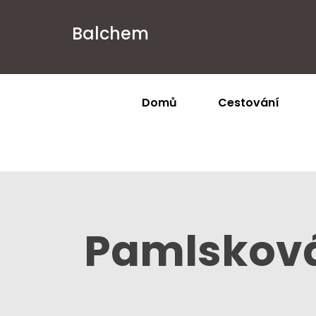
Balchem
Domů
Cestování
Pamlsková