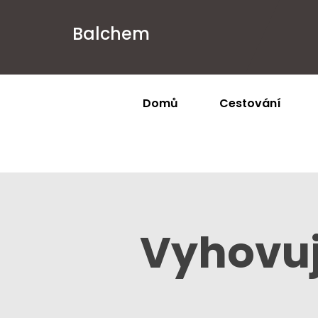
Balchem
Domů
Cestování
Vyhovuj