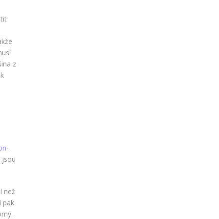
tit
a
akže
musí
šina z
ak
on-
é jsou
ší než
i pak
romý.