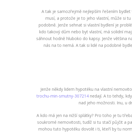
A tak je samozřejmě nejlepším řešením bydlet v
musí, a protože je to jeho vlastní, může si t
podobně.
Jenže sehnat si vlastní bydlení je pro
kdo takový dům nebo byt vlastní, má solidní maj
sáhnout hodně hluboko do kapsy.
Jenže většina n
nás na to nemá. A tak si lidé na podobné bydl
Jenže někdy lidem hypotéku na vlastní nemovit
trochu-min-smutny-307214
nedají. A to tehdy, kdy
nad jeho možnosti. Inu, u d
A kdo má jen na nižší splátky? Pro toho je tu tře
soukromé nemovitosti, tudíž si tu stačí půjčit a p
mohou tuto hypotéku dovolit i ti, kteří by tu nor