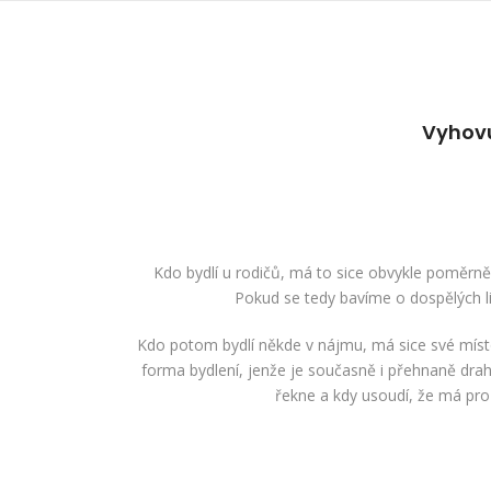
Vyhovu
Kdo bydlí u rodičů, má to sice obvykle poměrně
Pokud se tedy bavíme o dospělých li
Kdo potom bydlí někde v nájmu, má sice své místo 
forma bydlení, jenže je současně i přehnaně drahá
řekne a kdy usoudí, že má pro 