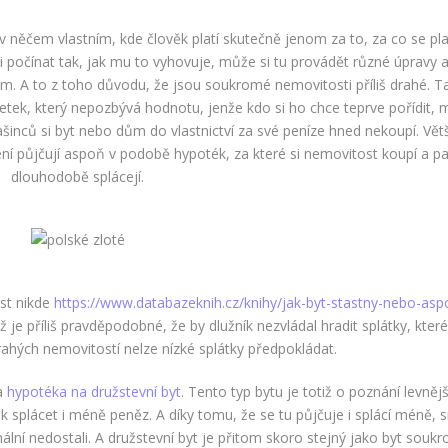
 něčem vlastním, kde člověk platí skutečně jenom za to, za co se pla
u i počínat tak, jak mu to vyhovuje, může si tu provádět různé úpravy 
blém. A to z toho důvodu, že jsou soukromé nemovitosti příliš drahé. T
etek, který nepozbývá hodnotu, jenže kdo si ho chce teprve pořídit, 
ašinců si byt nebo dům do vlastnictví za své peníze hned nekoupí. Vět
ení půjčují aspoň v podobě hypoték, za které si nemovitost koupí a p
dlouhodobě splácejí.
ost nikde
https://www.databazeknih.cz/knihy/jak-byt-stastny-nebo-asp
ž je příliš pravděpodobné, že by dlužník nezvládal hradit splátky, kter
rahých nemovitostí nelze nízké splátky předpokládat.
ba
hypotéka na družstevní byt
. Tento typ bytu je totiž o poznání levněj
ak splácet i méně peněz. A díky tomu, že se tu půjčuje i splácí méně, s
mální nedostali. A družstevní byt je přitom skoro stejný jako byt souk