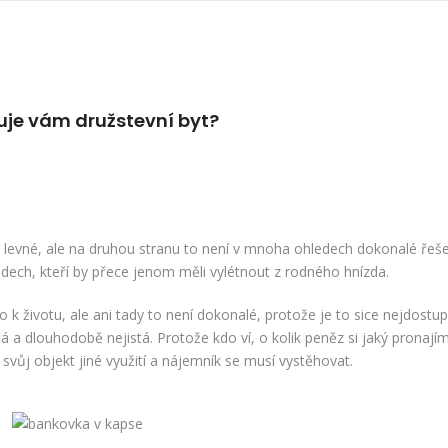
je vám družstevní byt?
 levné, ale na druhou stranu to není v mnoha ohledech dokonalé řeše
dech, kteří by přece jenom měli vylétnout z rodného hnízda.
k životu, ale ani tady to není dokonalé, protože je to sice nejdostup
 a dlouhodobě nejistá. Protože kdo ví, o kolik peněz si jaký pronají
svůj objekt jiné využití a nájemník se musí vystěhovat.