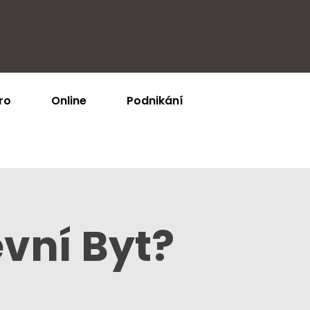
ro
Online
Podnikání
vní Byt?