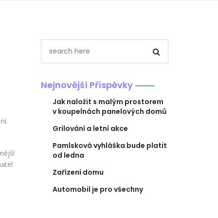
Nejnovější Příspěvky
Jak naložit s malým prostorem
v koupelnách panelových domů
ní.
Grilování a letní akce
Pamlsková vyhláška bude platit
nější
od ledna
matel
Zařízení domu
Automobil je pro všechny