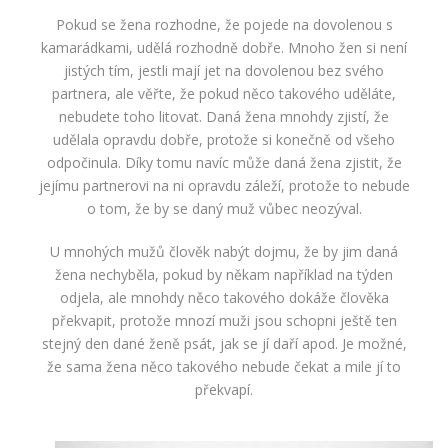
Pokud se žena rozhodne, že pojede na dovolenou s
kamarádkami, udělá rozhodně dobře. Mnoho žen si není
jistých tím, jestli mají jet na dovolenou bez svého
partnera, ale věřte, že pokud něco takového uděláte,
nebudete toho litovat. Daná žena mnohdy zjistí, že
udělala opravdu dobře, protože si konečně od všeho
odpočinula. Díky tomu navíc může daná žena zjistit, že
jejímu partnerovi na ni opravdu záleží, protože to nebude
o tom, že by se daný muž vůbec neozýval.
U mnohých mužů člověk nabýt dojmu, že by jim daná
žena nechyběla, pokud by někam například na týden
odjela, ale mnohdy něco takového dokáže člověka
překvapit, protože mnozí muži jsou schopni ještě ten
stejný den dané ženě psát, jak se jí daří apod. Je možné,
že sama žena něco takového nebude čekat a mile jí to
překvapí.