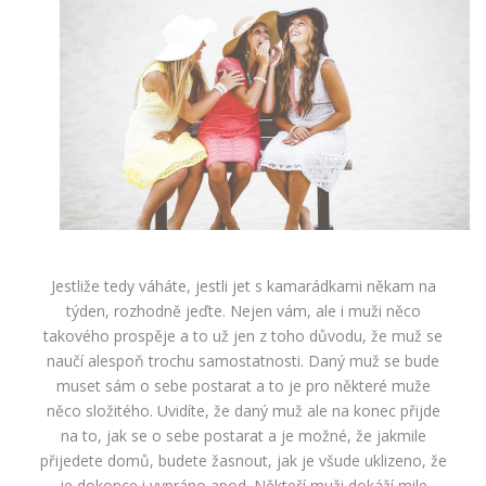
Jestliže tedy váháte, jestli jet s kamarádkami někam na
týden, rozhodně jeďte. Nejen vám, ale i muži něco
takového prospěje a to už jen z toho důvodu, že muž se
naučí alespoň trochu samostatnosti. Daný muž se bude
muset sám o sebe postarat a to je pro některé muže
něco složitého. Uvidíte, že daný muž ale na konec přijde
na to, jak se o sebe postarat a je možné, že jakmile
přijedete domů, budete žasnout, jak je všude uklizeno, že
je dokonce i vypráno apod. Někteří muži dokáží mile