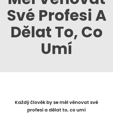
Své Profesi A
Dělat To, Co
Umí
Každý člověk by se měl věnovat své
profesi a dělat to, co umí