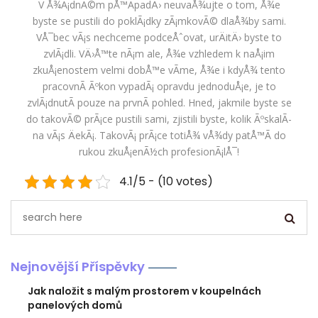
V Å¾Ã¡dnÃ©m pÅ™Ã­padÄ› neuvaÅ¾ujte o tom, Å¾e
byste se pustili do poklÃ¡dky zÃ¡mkovÃ© dlaÅ¾by sami.
VÅ¯bec vÃ¡s nechceme podceÅˆovat, urÄitÄ› byste to
zvlÃ¡dli. VÄ›Å™te nÃ¡m ale, Å¾e vzhledem k naÅ¡im
zkuÅ¡enostem velmi dobÅ™e vÃ­me, Å¾e i kdyÅ¾ tento
pracovnÃ­ Ãºkon vypadÃ¡ opravdu jednoduÅ¡e, je to
zvlÃ¡dnutÃ­ pouze na prvnÃ­ pohled. Hned, jakmile byste se
do takovÃ© prÃ¡ce pustili sami, zjistili byste, kolik ÃºskalÃ­
na vÃ¡s ÄekÃ¡. TakovÃ¡ prÃ¡ce totiÅ¾ vÅ¾dy patÅ™Ã­ do
rukou zkuÅ¡enÃ½ch profesionÃ¡lÅ¯!
4.1/5 - (10 votes)
Nejnovější Příspěvky
Jak naložit s malým prostorem v koupelnách
panelových domů