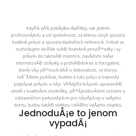
KdyÅ¾ uÅ¾
poklÃ¡dka dlaÅ¾by
, tak jedinÄ›
profesionÃ¡lnÄ› a od spoleÄnosti, za kterou stojÃ­ spousta
kvalitnÃ­ prÃ¡ce a spousta kladnÃ½ch referencÃ­. Pokud se
rozhodujete vloÅ¾it svÃ© finanÄnÃ­ prostÅ™edky i vy
prÃ¡vÄ› do takovÃ© investice, navÅ¡tivte naÅ¡e
internetovÃ© strÃ¡nky a prohlÃ©dnÄ›te si fotogalerii,
kterÃ¡ vÃ¡s pÅ™esvÄ›dÄÃ­ o dokonalosti, se kterou
mÅ¯Å¾ete poÄÃ­tat, budete-li tuto prÃ¡ci a materiÃ¡l
poptÃ¡vat prÃ¡vÄ› u nÃ¡s. VÅ¾dyÅ¥ krÃ¡snÄ› upravenÃ©
okolÃ­ s kvalitnÃ­mi chodnÃ­ky, pÅ™Ã­jezdovÃ½mi cestami a
odstavnÃ½m parkoviÅ¡tÄ›m pro nÃ¡vÅ¡tÄ›vy u vaÅ¡eho
domu, budou takÃ© vizitkou celÃ©ho vaÅ¡eho objektu.
JednoduÅ¡e to jenom
vypadÃ¡