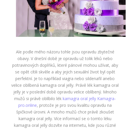
Ale podle mého názoru tohle jsou opravdu zbytečné
obavy. V dnešní době je opravdu už tolik léků nebo
potravinových doplňků, které pánové mohou užívat, aby
se opět cítili skvěle a aby jejich sexuální život byl opět
perfektní. Je to například viagra nebo sildenafil anebo
velice oblíbená kamagra oral jelly. Právě lék kamagra oral
jelly je v poslední době opravdu velice oblíbený. Mnoho
mužů si právě oblíbilo lék
kamagra oral jelly Kamagra-
pro.online
, protože je pro svou kvalitu opravdu na
špičkové úrovni. A mnoho mužů chce právě zkoušet
kamagra oral jelly. Více informací se o tomto léku
kamagra oral jelly dozvíte na internetu, kde jsou různé