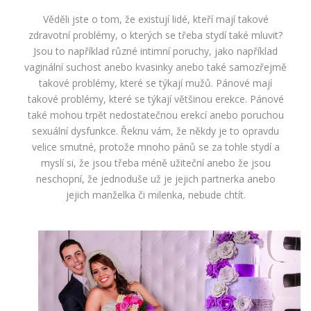
Věděli jste o tom, že existují lidé, kteří mají takové
zdravotní problémy, o kterých se třeba stydí také mluvit?
Jsou to například různé intimní poruchy, jako například
vaginální suchost anebo kvasinky anebo také samozřejmě
takové problémy, které se týkají mužů. Pánové mají
takové problémy, které se týkají většinou erekce. Pánové
také mohou trpět nedostatečnou erekcí anebo poruchou
sexuální dysfunkce. Řeknu vám, že někdy je to opravdu
velice smutné, protože mnoho pánů se za tohle stydí a
myslí si, že jsou třeba méně užiteční anebo že jsou
neschopní, že jednoduše už je jejich partnerka anebo
jejich manželka či milenka, nebude chtít.