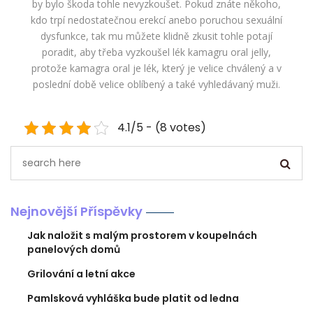
by bylo škoda tohle nevyzkoušet. Pokud znáte někoho,
kdo trpí nedostatečnou erekcí anebo poruchou sexuální
dysfunkce, tak mu můžete klidně zkusit tohle potají
poradit, aby třeba vyzkoušel lék kamagru oral jelly,
protože kamagra oral je lék, který je velice chválený a v
poslední době velice oblíbený a také vyhledávaný muži.
4.1/5 - (8 votes)
Nejnovější Příspěvky
Jak naložit s malým prostorem v koupelnách
panelových domů
Grilování a letní akce
Pamlsková vyhláška bude platit od ledna