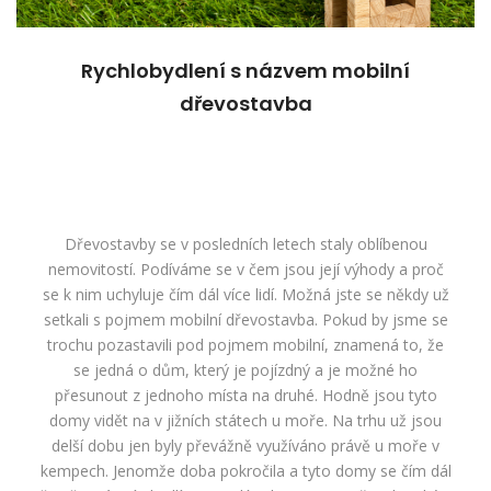
Rychlobydlení s názvem mobilní
dřevostavba
Dřevostavby se v posledních letech staly oblíbenou
nemovitostí. Podíváme se v čem jsou její výhody a proč
se k nim uchyluje čím dál více lidí.
Možná jste se někdy už
setkali s pojmem
mobilní dřevostavba
. Pokud by jsme se
trochu pozastavili pod pojmem mobilní, znamená to, že
se jedná o dům, který je pojízdný a je možné ho
přesunout z jednoho místa na druhé. Hodně jsou tyto
domy vidět na v jižních státech u moře. Na trhu už jsou
delší dobu jen byly převážně využíváno právě u moře v
kempech. Jenomže doba pokročila a tyto domy se čím dál