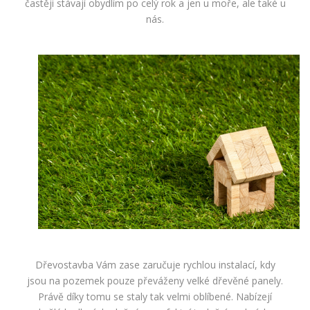
častěji stávají obydlím po celý rok a jen u moře, ale také u
nás.
Dřevostavba Vám zase zaručuje rychlou instalací, kdy
jsou na pozemek pouze převáženy velké dřevěné panely.
Právě díky tomu se staly tak velmi oblíbené. Nabízejí