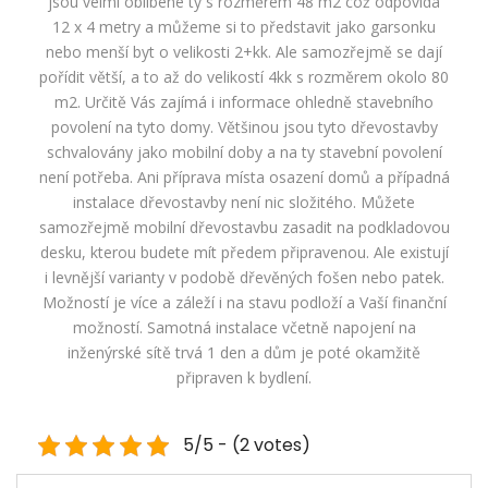
jsou velmi oblíbené ty s rozměrem 48 m2 což odpovídá
12 x 4 metry a můžeme si to představit jako garsonku
nebo menší byt o velikosti 2+kk. Ale samozřejmě se dají
pořídit větší, a to až do velikostí 4kk s rozměrem okolo 80
m2. Určitě Vás zajímá i informace ohledně stavebního
povolení na tyto domy. Většinou jsou tyto dřevostavby
schvalovány jako mobilní doby a na ty stavební povolení
není potřeba. Ani příprava místa osazení domů a případná
instalace dřevostavby není nic složitého. Můžete
samozřejmě mobilní dřevostavbu zasadit na podkladovou
desku, kterou budete mít předem připravenou. Ale existují
i levnější varianty v podobě dřevěných fošen nebo patek.
Možností je více a záleží i na stavu podloží a Vaší finanční
možností. Samotná instalace včetně napojení na
inženýrské sítě trvá 1 den a dům je poté okamžitě
připraven k bydlení.
5/5 - (2 votes)