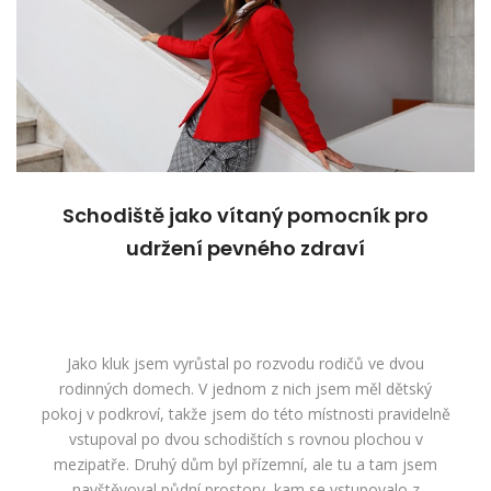
Schodiště jako vítaný pomocník pro
udržení pevného zdraví
Jako kluk jsem vyrůstal po rozvodu rodičů ve dvou
rodinných domech. V jednom z nich jsem měl dětský
pokoj v podkroví, takže jsem do této místnosti pravidelně
vstupoval po dvou schodištích s rovnou plochou v
mezipatře. Druhý dům byl přízemní, ale tu a tam jsem
navštěvoval půdní prostory, kam se vstupovalo z