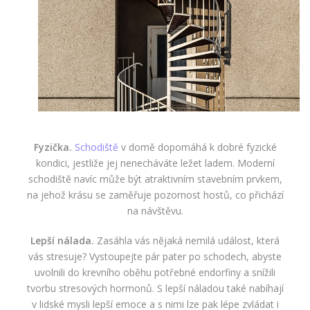
Fyzička.
Schodiště
v domě dopomáhá k dobré fyzické
kondici, jestliže jej nenecháváte ležet ladem. Moderní
schodiště navíc může být atraktivním stavebním prvkem,
na jehož krásu se zaměřuje pozornost hostů, co přichází
na návštěvu.
Lepší nálada.
Zasáhla vás nějaká nemilá událost, která
vás stresuje? Vystoupejte pár pater po schodech, abyste
uvolnili do krevního oběhu potřebné endorfiny a snížili
tvorbu stresových hormonů. S lepší náladou také nabíhají
v lidské mysli lepší emoce a s nimi lze pak lépe zvládat i