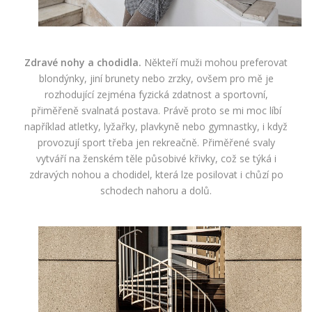
Zdravé nohy a chodidla.
Někteří muži mohou preferovat
blondýnky, jiní brunety nebo zrzky, ovšem pro mě je
rozhodující zejména fyzická zdatnost a sportovní,
přiměřeně svalnatá postava. Právě proto se mi moc líbí
například atletky, lyžařky, plavkyně nebo gymnastky, i když
provozují sport třeba jen rekreačně. Přiměřené svaly
vytváří na ženském těle působivé křivky, což se týká i
zdravých nohou a chodidel, která lze posilovat i chůzí po
schodech nahoru a dolů.