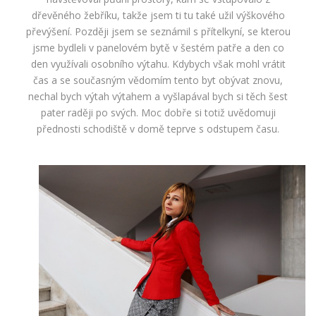
dřevěného žebříku, takže jsem ti tu také užil výškového
převýšení. Později jsem se seznámil s přítelkyní, se kterou
jsme bydleli v panelovém bytě v šestém patře a den co
den využívali osobního výtahu. Kdybych však mohl vrátit
čas a se současným vědomím tento byt obývat znovu,
nechal bych výtah výtahem a vyšlapával bych si těch šest
pater raději po svých. Moc dobře si totiž uvědomuji
přednosti schodiště v domě teprve s odstupem času.