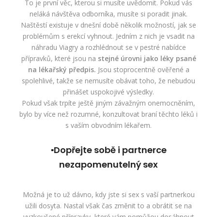
To je první věc, kterou si musíte uvědomit. Pokud vás
neláká návštěva odborníka, musíte si poradit jinak.
Naštěstí existuje v dnešní době několik možností, jak se
problémům s erekcí vyhnout. Jedním z nich je vsadit na
náhradu Viagry
a rozhlédnout se v pestré nabídce
přípravků, které jsou na
stejné úrovni jako léky psané
na lékařský předpis.
Jsou stoprocentně ověřené a
spolehlivé, takže se nemusíte obávat toho, že nebudou
přinášet uspokojivé výsledky.
Pokud však trpíte ještě jiným závažným onemocněním,
bylo by více než rozumné, konzultovat braní těchto léků i
s vaším obvodním lékařem.
▪Dopřejte sobě i partnerce
nezapomenutelný sex
Možná je to už dávno, kdy jste si sex s vaší partnerkou
užili dosyta. Nastal však čas změnit to a obrátit se na
vyzkoušené přípravky, které vám pomůžou dosáhnout